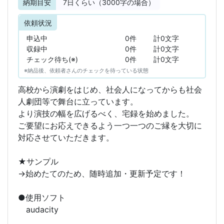
納期目安
7
日くらい（3000字の場合）
依頼状況
申込中
0件
計0文字
収録中
0件
計0文字
チェック待ち(※)
0件
計0文字
※納品後、依頼者さんのチェックを待っている状態
高校から演劇をはじめ、社会人になってからも社会
人劇団等で舞台に立っています。
より演技の幅を広げるべく、宅録を始めました。
ご要望にお応えできるよう一つ一つのご縁を大切に
対応させていただきます。
★サンプル
→始めたてのため、随時追加・更新予定です！
●使用ソフト
audacity