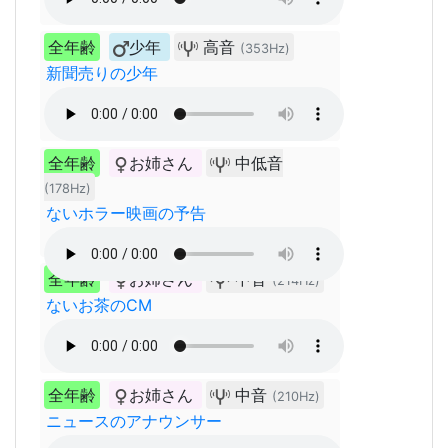
全年齢
少年
高音
(353Hz)
新聞売りの少年
全年齢
お姉さん
中低音
(178Hz)
ないホラー映画の予告
全年齢
お姉さん
中音
(214Hz)
ないお茶のCM
全年齢
お姉さん
中音
(210Hz)
ニュースのアナウンサー