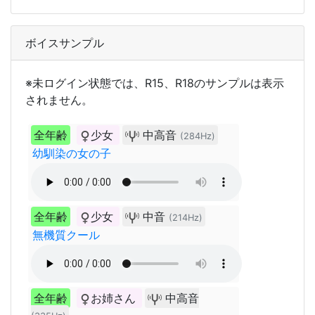
ボイスサンプル
※未ログイン状態では、R15、R18のサンプルは表示
されません。
全年齢
少女
中高音
(284Hz)
幼馴染の女の子
全年齢
少女
中音
(214Hz)
無機質クール
全年齢
お姉さん
中高音