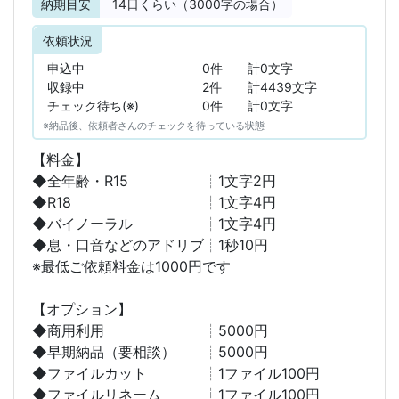
納期目安
14
日くらい（3000字の場合）
依頼状況
申込中
0件
計0文字
収録中
2件
計4439文字
チェック待ち(※)
0件
計0文字
※納品後、依頼者さんのチェックを待っている状態
【料金】
◆全年齢・R15 ┊1文字2円
◆R18 ┊1文字4円
◆バイノーラル ┊1文字4円
◆息・口音などのアドリブ┊1秒10円
※最低ご依頼料金は1000円です
【オプション】
◆商用利用 ┊5000円
◆早期納品（要相談） ┊5000円
◆ファイルカット ┊1ファイル100円
◆ファイルリネーム ┊1ファイル100円