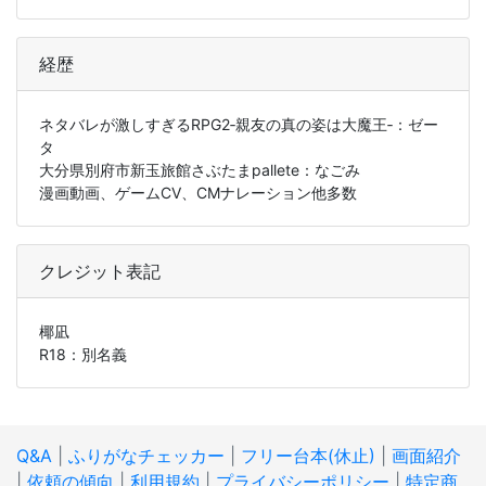
経歴
ネタバレが激しすぎるRPG2‐親友の真の姿は大魔王‐：ゼー
タ
大分県別府市新玉旅館さぶたまpallete：なごみ
漫画動画、ゲームCV、CMナレーション他多数
クレジット表記
椰凪
R18：別名義
Q&A
|
ふりがなチェッカー
|
フリー台本(休止)
|
画面紹介
|
依頼の傾向
|
利用規約
|
プライバシーポリシー
|
特定商