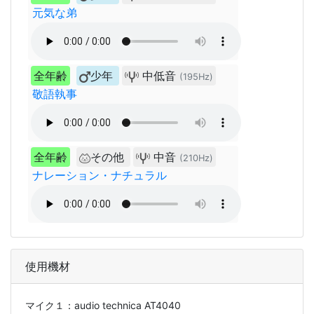
元気な弟
全年齢
少年
中低音
(195Hz)
敬語執事
全年齢
その他
中音
(210Hz)
ナレーション・ナチュラル
使用機材
マイク１：
audio technica AT4040