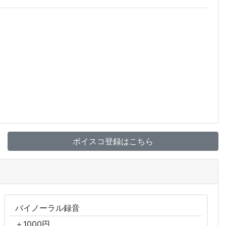
ボイスコ登録はこちら
バイノーラル
録音
＋
1000
円