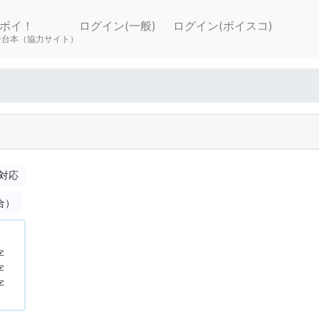
ボイ！
ログイン(一般)
ログイン(ボイスコ)
ー台本（協力サイト）
対応
合）
字
字
字