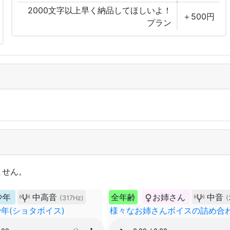
2000文字以上早く納品してほしいよ！
＋500円
プラン
ません。
少年
中高音
全年齢
お姉さん
中音
(317Hz)
(
年(ショタボイス)
様々なお姉さんボイスの詰め合