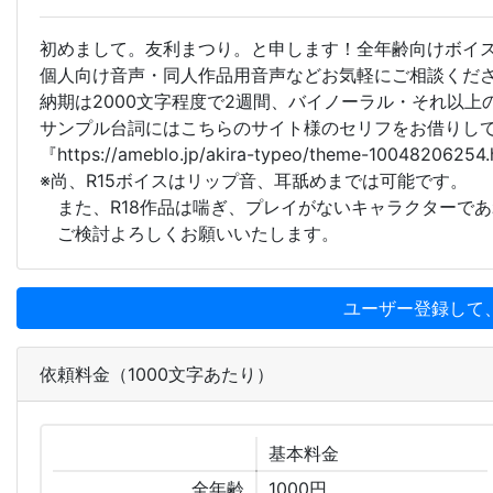
初めまして。友利まつり。と申します！全年齢向けボイ
個人向け音声・同人作品用音声などお気軽にご相談くだ
納期は2000文字程度で2週間、バイノーラル・それ以上
サンプル台詞にはこちらのサイト様のセリフをお借りし
『https://ameblo.jp/akira-typeo/theme-100482
※尚、R15ボイスはリップ音、耳舐めまでは可能です。
また、R18作品は喘ぎ、プレイがないキャラクターで
ご検討よろしくお願いいたします。
ユーザー登録して
依頼料金（1000文字あたり）
基本
料金
全年齢
1000円