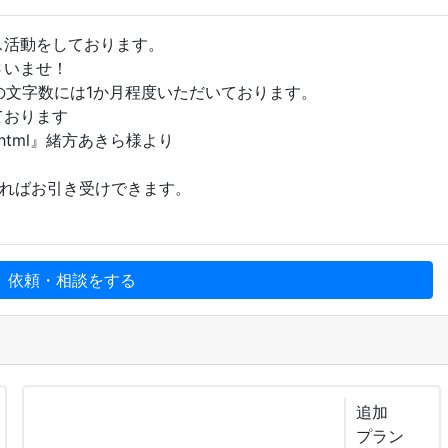
ス活動をしております。
さいませ！
の文字数には1か月程度いただいております。
ております
06254.html』緒方あきら様より
あればお引き受けできます。
、依頼・相談をする
追加
プラン