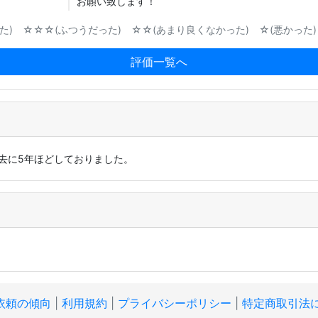
お願い致します！
) ☆☆☆(ふつうだった) ☆☆(あまり良くなかった) ☆(悪かった)
評価一覧へ
過去に5年ほどしておりました。
依頼の傾向
|
利用規約
|
プライバシーポリシー
|
特定商取引法