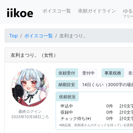
ボイスコ一覧
依頼ガイドライン
ゆる
フリ
Top
ボイスコ一覧
友利まつり。
友利まつり。
（女性）
依頼受付
受付中
事業税務
非
納期目安
14
日くらい（3000字の場
依頼状況
申込中
0件
計0文
最終ログイン
収録中
0件
計0文
2025年10月08日ごろ
チェック待ち(※)
0件
計0文
※納品後、依頼者さんのチェックを待っている状態