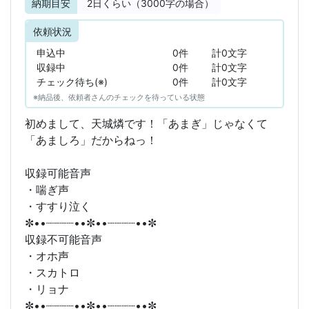
納期目安
2
日くらい（3000字の場合）
依頼状況
申込中
0件
計0文字
収録中
0件
計0文字
チェック待ち(※)
0件
計0文字
※納品後、依頼者さんのチェックを待っている状態
初めまして、天城燐です！「あまぎ」じゃなくて
「あましろ」だからねっ！
収録可能音声
・喘ぎ声
・すすり泣く
✼••┈┈┈┈••✼••┈┈┈┈••✼
収録不可能音声
・オホ声
・スカトロ
・リョナ
✼••┈┈┈┈••✼••┈┈┈┈••✼