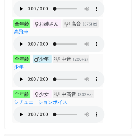
全年齢
お姉さん
高音
(375Hz)
高飛車
全年齢
少年
中音
(200Hz)
少年
全年齢
少女
中高音
(332Hz)
シチュエーションボイス