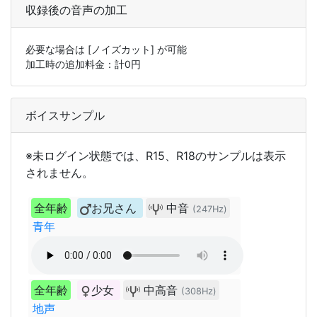
収録後の音声の加工
必要な場合は
[ノイズカット]
が可能
加工時の追加料金：計
0
円
ボイスサンプル
※未ログイン状態では、R15、R18のサンプルは表示
されません。
全年齢
お兄さん
中音
(247Hz)
青年
全年齢
少女
中高音
(308Hz)
地声