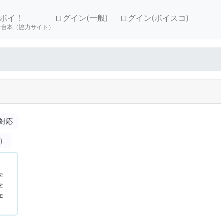
ボイ！
ログイン(一般)
ログイン(ボイスコ)
ー台本（協力サイト）
対応
合）
字
字
字