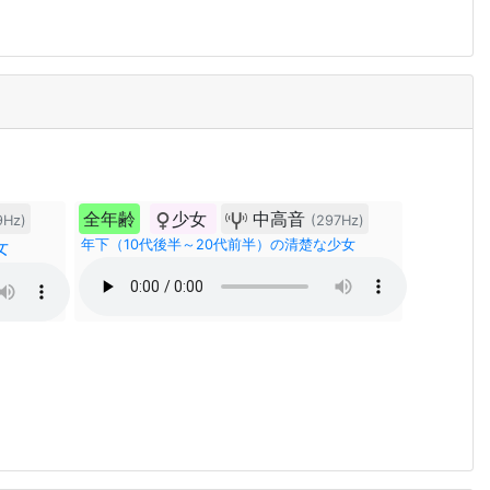
全年齢
少女
中高音
9Hz)
(297Hz)
女
年下（10代後半～20代前半）の清楚な少女