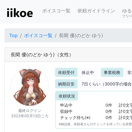
ボイスコ一覧
依頼ガイドライン
ゆる
フリ
Top
ボイスコ一覧
長閑 優(のどか ゆう)
長閑 優(のどか ゆう)
（女性）
依頼受付
休止中
事業税務
非
納期目安
7
日くらい（3000字の場
依頼状況
申込中
0件
計0文
最終ログイン
収録中
0件
計0文
2022年05月13日ごろ
チェック待ち(※)
0件
計0文
※納品後、依頼者さんのチェックを待っている状態