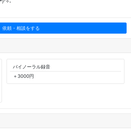
︎✧︎˖
、依頼・相談をする
バイノーラル
録音
＋
3000
円