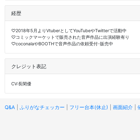
経歴
♡2018年5月よりVtuberとしてYouTubeやTwitterで活動中
♡コミックマーケットで販売された音声作品に出演経験有り
♡coconalaやBOOTHで音声作品の依頼受付･販売中
クレジット表記
CV:長閑優
Q&A
|
ふりがなチェッカー
|
フリー台本(休止)
|
画面紹介
|