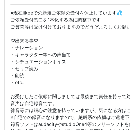
※現在iikoeでの新規ご依頼の受付を休止しています💦
ご依頼受付窓口を1本化する為に調整中です！
ご質問等は受け付けておりますのでどうぞよろしくお願
♡出来る事♡
・ナレーション
・キャラクター等への声当て
・シチュエーションボイス
・セリフ読み
・朗読
・etc...
お受けしたご依頼に関しましては最後まで責任を持って対応させてい
音声は自宅録音です。
雑音等には細心の注意を払っていますが、気になる方は
※自宅での録音になりますので、絶叫系の依頼はご遠慮下
録音ソフトはaudacityやstudioOne4等のフリーソフ