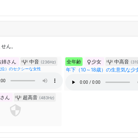
ません。
お姉さん
中音
全年齢
少女
中高音
(236Hz)
(31
0代位）のセクシーな女性
年下（10～18歳）の生意気な少
姉さん
超高音
(483Hz)