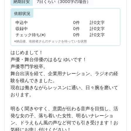
納期目安
7
日くらい（3000字の場合）
依頼状況
申込中
0件
計0文字
収録中
0件
計0文字
チェック待ち(※)
0件
計0文字
※納品後、依頼者さんのチェックを待っている状態
はじめまして！
声優・舞台俳優のはるな ゆいです！
声優専門学校卒。
舞台出演を経て、企業用ナレーション、ラジオの経
験を積んできました。
現在は働きながらレッスンに通い、日々腕を磨いて
おります。
明るく聞きやすく、意図が伝わる音声を目指し、活
発な女の子、落ち着いた女性、明るいナレーショ
ン、ドラえもん風の声など何でも引き受けます！お
気軽にお申し付けください！