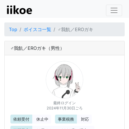
Top
ボイスコ一覧
♂我飢／EROガキ
♂我飢／EROガキ
（男性）
最終ログイン
2024年11月30日ごろ
依頼受付
休止中
事業税務
対応