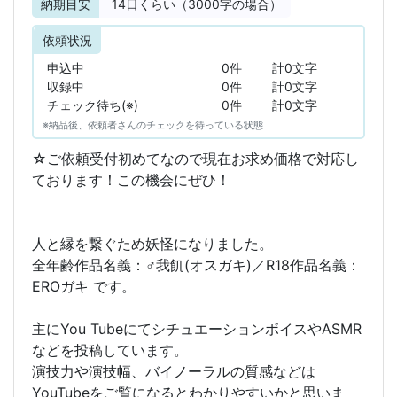
納期目安
14
日くらい（3000字の場合）
依頼状況
申込中
0件
計0文字
収録中
0件
計0文字
チェック待ち(※)
0件
計0文字
※納品後、依頼者さんのチェックを待っている状態
☆ご依頼受付初めてなので現在お求め価格で対応し
ております！この機会にぜひ！
人と縁を繋ぐため妖怪になりました。
全年齢作品名義：♂我飢(オスガキ)／R18作品名義：
EROガキ です。
主にYou TubeにてシチュエーションボイスやASMR
などを投稿しています。
演技力や演技幅、バイノーラルの質感などは
YouTubeをご覧になるとわかりやすいかと思いま