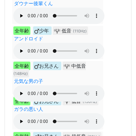
ダウナー後輩くん
全年齢
少年
低音
(110Hz)
アンドロイド
全年齢
お兄さん
中低音
(148Hz)
元気な男の子
全年齢
お兄さん
低音
(130Hz)
ガラの悪い人