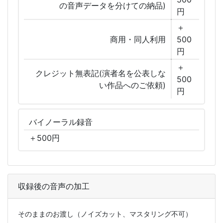
の音声データを分けての納品)
円
＋
商用・同人利用
500
円
＋
クレジット無表記(演者名を公表しな
500
い作品へのご依頼)
円
バイノーラル
録音
＋
500
円
収録後の音声の加工
そのままのお渡し（ノイズカット、マスタリング不可）