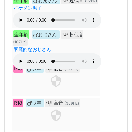
全年齢
お兄さん
超低音
(92Hz)
イケメン男子
全年齢
おじさん
超低音
(107Hz)
家庭的なおじさん
R18
少年
低音
(139Hz)
R18
少年
高音
(389Hz)