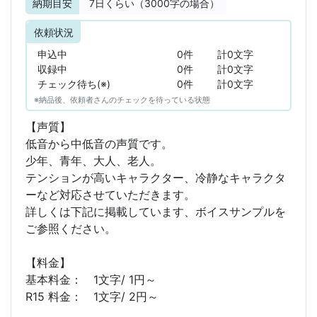
納期目安
7
日くらい（3000字の場合）
依頼状況
申込中
0件
計0文字
収録中
0件
計0文字
チェック待ち(※)
0件
計0文字
※納品後、依頼者さんのチェックを待っている状態
【声質】
低音から中低音の声質です。
少年、青年、大人、老人。
テンションが高いキャラクター、冷静なキャラクタ
ーなど対応させていただきます。
詳しくは下記に掲載しています、ボイスサンプルを
ご参照ください。
【料金】
基本料金： 1文字/ 1円～
R15 料金： 1文字/ 2円～