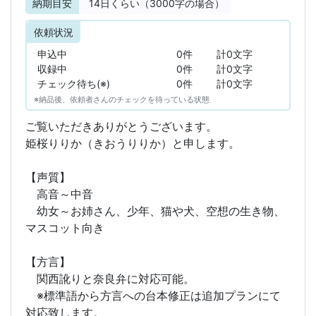
納期目安
14
日くらい（3000字の場合）
依頼状況
申込中
0件
計0文字
収録中
0件
計0文字
チェック待ち(※)
0件
計0文字
※納品後、依頼者さんのチェックを待っている状態
ご覧いただきありがとうございます。
姫桜りりか（きおうりりか）と申します。
【声質】
高音～中音
幼女～お姉さん、少年、猫や犬、空想の生き物、
マスコット向き
【方言】
関西訛りと奈良弁に対応可能。
※標準語から方言への台本修正は追加プランにて
対応致します。