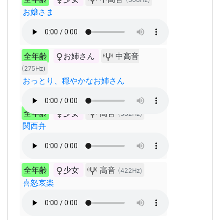
お嬢さま
全年齢
お姉さん
中高音
(275Hz)
おっとり、穏やかなお姉さん
全年齢
少女
高音
(382Hz)
関西弁
全年齢
少女
高音
(422Hz)
喜怒哀楽