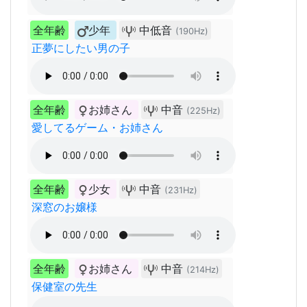
全年齢
少年
中低音
(190Hz)
正夢にしたい男の子
全年齢
お姉さん
中音
(225Hz)
愛してるゲーム・お姉さん
全年齢
少女
中音
(231Hz)
深窓のお嬢様
全年齢
お姉さん
中音
(214Hz)
保健室の先生