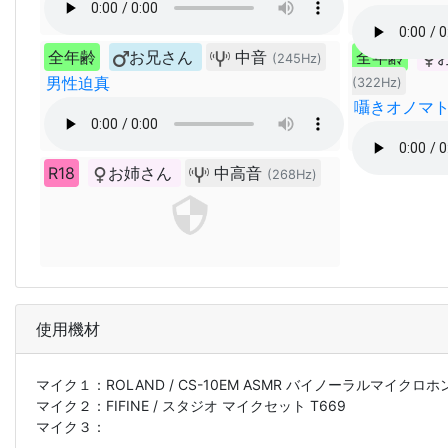
全年齢
お兄さん
中音
全年齢
(245Hz)
男性迫真
(322Hz)
囁きオノマト
R18
お姉さん
中高音
(268Hz)
使用機材
マイク１：
ROLAND / CS-10EM ASMR バイノーラルマイクロ
マイク２：
FIFINE / スタジオ マイクセット T669
マイク３：