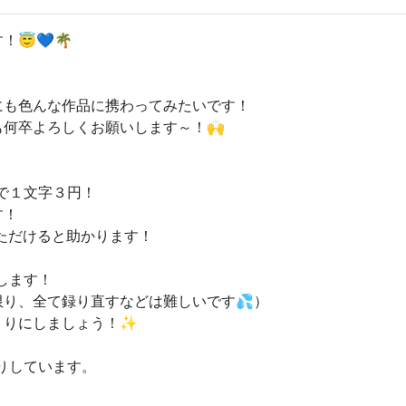
😇💙🌴
にも色んな作品に携わってみたいです！
何卒よろしくお願いします～！🙌
で１文字３円！
す！
いただけると助かります！
します！
り、全て録り直すなどは難しいです💦）
くりにしましょう！✨
りしています。