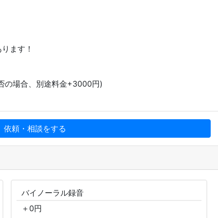
あります！
(否の場合、別途料金+3000円)
、依頼・相談をする
バイノーラル
録音
＋
0
円