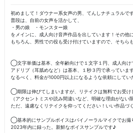
初めまして！ダウナー系女声の男、てんしナチュラルです！
普段は、自前の女声を活かして、
・男の娘 ・モンスター娘
をメインに、成人向け音声作品を出しています！その他
もちろん、男性での役も受け付けていますので、そちらも
◯文字単価は基本、全年齢向けで１文字１円、成人向け
アドリブ（耳舐めなど）は基本、１秒３円で承っていま
なるべく、料金が1000円以上になるような依頼にして
◯期限は伸びてしまいますが、リテイクは無料でお受け
（アクセントミスや読み間違いなど、明確な理由がない限
ただ、遠慮なくリテイクを仰ってください！いい作品づ
◯基本的にサンプルボイスはバイノーラルマイクでお撮
2023年内に録った。新鮮なボイスサンプルです♪