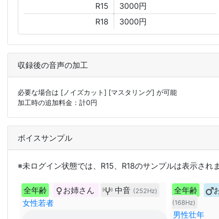
R15
3000円
R18
3000円
収録後の音声の加工
必要な場合は
[ノイズカット]
[マスタリング]
が可能
加工時の追加料金：計
0
円
ボイスサンプル
※未ログイン状態では、R15、R18のサンプルは表示され
全年齢
お姉さん
中音
全年齢
(252Hz)
女性若者
(168Hz)
男性壮年