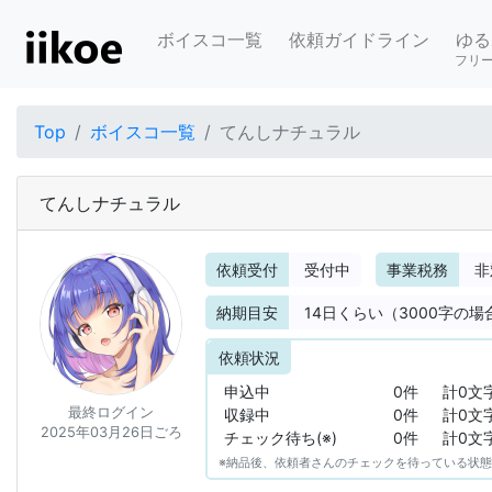
ボイスコ一覧
依頼ガイドライン
ゆる
フリ
Top
ボイスコ一覧
てんしナチュラル
てんしナチュラル
依頼受付
受付中
事業税務
非
納期目安
14
日くらい（3000字の場
依頼状況
申込中
0件
計0文
最終ログイン
収録中
0件
計0文
2025年03月26日ごろ
チェック待ち(※)
0件
計0文
※納品後、依頼者さんのチェックを待っている状態