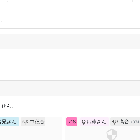
ません。
お兄さん
中低音
R18
お姉さん
高音
(374