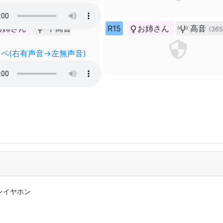
お姉さん
中高音
R15
お姉さん
高音
(365
ペ(右有声音→左無声音)
ホンイヤホン