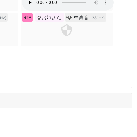
R18
お姉さん
中高音
Hz)
(331Hz)