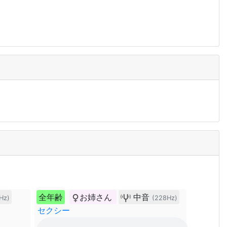
全年齢
お姉さん
中音
Hz)
(228Hz)
セクシー