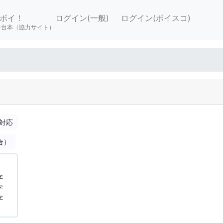
ボイ！
ログイン(一般)
ログイン(ボイスコ)
ー台本（協力サイト）
対応
合）
字
字
字