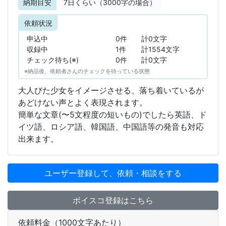
納期目安
7
日くらい（3000字の場合）
依頼状況
申込中
0件
計0文字
収録中
1件
計1554文字
チェック待ち(※)
0件
計0文字
※納品後、依頼者さんのチェックを待っている状態
大人びた少女をイメージさせる、落ち着いているが
あどけない声とよく表現されます。
簡単な文章(〜5文程度の短いもの)でしたら英語、ド
イツ語、ロシア語、韓国語、中国語等の発音も対応
出来ます。
ユーザー登録して、依頼・相談をする
ボイスコ登録はこちら
依頼料金（1000文字あたり）