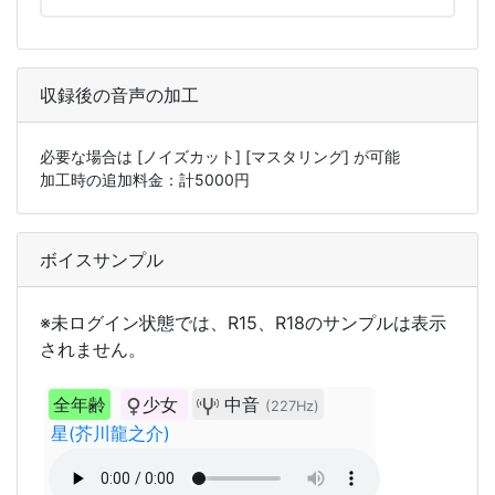
収録後の音声の加工
必要な場合は
[ノイズカット]
[マスタリング]
が可能
加工時の追加料金：計
5000
円
ボイスサンプル
※未ログイン状態では、R15、R18のサンプルは表示
されません。
全年齢
少女
中音
(227Hz)
星(芥川龍之介)