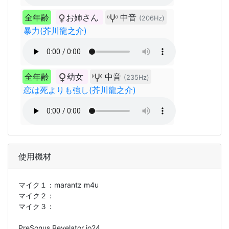
全年齢
お姉さん
中音
(206Hz)
暴力(芥川龍之介)
全年齢
幼女
中音
(235Hz)
恋は死よりも強し(芥川龍之介)
使用機材
マイク１：
marantz m4u
マイク２：
マイク３：
PreSonus Revelator io24