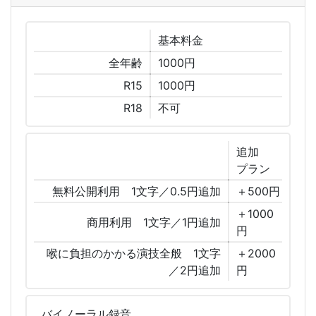
基本
料金
全年齢
1000円
R15
1000円
R18
不可
追加
プラン
無料公開利用 1文字／0.5円追加
＋500円
＋1000
商用利用 1文字／1円追加
円
喉に負担のかかる演技全般 1文字
＋2000
／2円追加
円
バイノーラル
録音