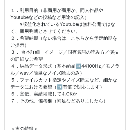
１．利用目的（非商用か商用か、同人作品や
Youtubeなどの投稿など用途の記入）
※収益化されているYoutubeは無料公開ではな
く、商用判断とさせてください。
２．希望納期（ない場合は、こちらから予定納期を
ご提示）
３． 台本詳細 イメージ／固有名詞の読み方／演技
の詳細なご希望
４．納品データ形式（基本納品➡44100Hz／モノラ
ル／wav／簡単なノイズ除去のみ）
５．ファイルカット指定やノイズ除去など、細かな
データにおける要望（➡有償で対応します）
６．宣伝、実績掲載してもOKか
７．その他、備考欄（補足などありましたら）
＜声の特徴＞