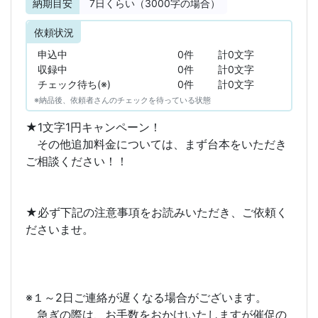
納期目安
7
日くらい（3000字の場合）
依頼状況
申込中
0件
計0文字
収録中
0件
計0文字
チェック待ち(※)
0件
計0文字
※納品後、依頼者さんのチェックを待っている状態
★1文字1円キャンペーン！
その他追加料金については、まず台本をいただき
ご相談ください！！
★必ず下記の注意事項をお読みいただき、ご依頼く
ださいませ。
※１～2日ご連絡が遅くなる場合がございます。
急ぎの際は、お手数をおかけいたしますが催促の