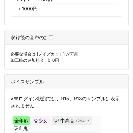
＋
1000
円
収録後の音声の加工
必要な場合は
[ノイズカット]
が可能
加工時の追加料金：計
0
円
ボイスサンプル
※未ログイン状態では、R15、R18のサンプルは表示
されません。
全年齢
少女
中高音
(284Hz)
吸血鬼