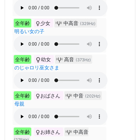
全年齢
少女
中高音
(329Hz)
明るい女の子
全年齢
幼女
高音
(373Hz)
のじゃロリ巫女さま
全年齢
おばさん
中音
(202Hz)
母親
全年齢
お姉さん
中高音
(275Hz)