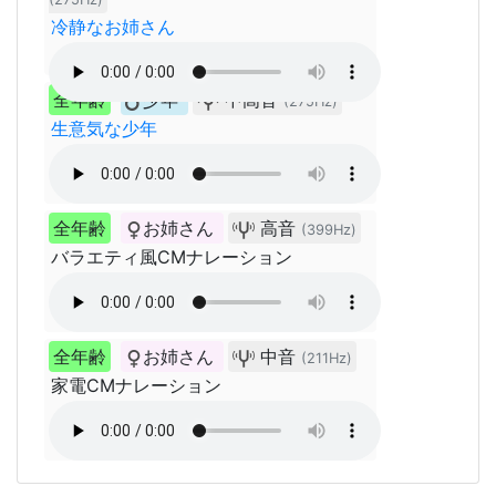
冷静なお姉さん
全年齢
少年
中高音
(275Hz)
生意気な少年
全年齢
お姉さん
高音
(399Hz)
バラエティ風CMナレーション
全年齢
お姉さん
中音
(211Hz)
家電CMナレーション