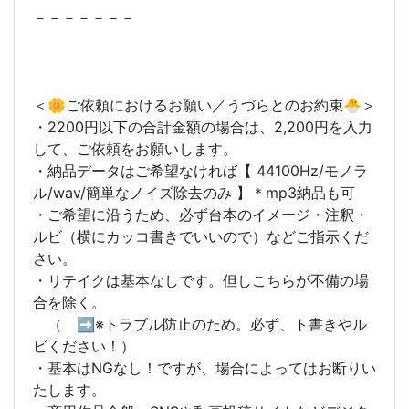
－－－－－－－
＜🌼ご依頼におけるお願い／うづらとのお約束🐣＞
・2200円以下の合計金額の場合は、2,200円を入力
して、ご依頼をお願いします。
・納品データはご希望なければ【 44100Hz/モノラ
ル/wav/簡単なノイズ除去のみ 】＊mp3納品も可
・ご希望に沿うため、必ず台本のイメージ・注釈・
ルビ（横にカッコ書きでいいので）などご指示くだ
さい。
・リテイクは基本なしです。但しこちらが不備の場
合を除く。
（ ➡※トラブル防止のため。必ず、ト書きやル
ビください！）
・基本はNGなし！ですが、場合によってはお断りい
たします。