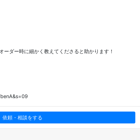
うオーダー時に細かく教えてくださると助かります！
✨
WbenA&s=09
、依頼・相談をする