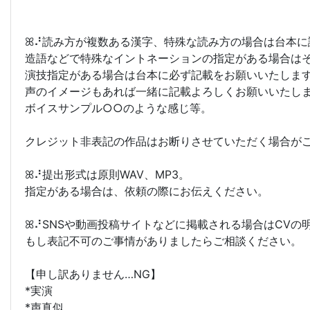
ꕤ⠜読み方が複数ある漢字、特殊な読み方の場合は台本に
造語などで特殊なイントネーションの指定がある場合は
演技指定がある場合は台本に必ず記載をお願いいたしま
声のイメージもあれば一緒に記載よろしくお願いいたし
ボイスサンプル○○のような感じ等。
クレジット非表記の作品はお断りさせていただく場合が
ꕤ⠜提出形式は原則WAV、MP3。
指定がある場合は、依頼の際にお伝えください。
ꕤ⠜SNSや動画投稿サイトなどに掲載される場合はCVの
もし表記不可のご事情がありましたらご相談ください。
【申し訳ありません…NG】
*実演
*声真似