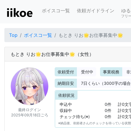
ボイスコ一覧
依頼ガイドライン
ゆる
フリ
Top
ボイスコ一覧
もとき りお🌟お仕事募集中🌟
もとき りお🌟お仕事募集中🌟
（女性）
依頼受付
受付中
事業税務
非
納期目安
7
日くらい（3000字の場
依頼状況
申込中
0件
計0文
最終ログイン
収録中
0件
計0文
2025年09月18日ごろ
チェック待ち(※)
0件
計0文
※納品後、依頼者さんのチェックを待っている状態