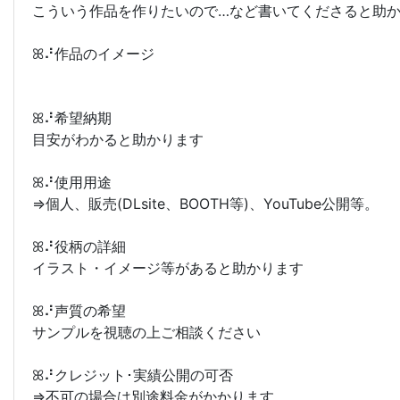
こういう作品を作りたいので…など書いてくださると助
ꕤ⠜作品のイメージ
ꕤ⠜希望納期
目安がわかると助かります
ꕤ⠜使用用途
⇒個人、販売(DLsite、BOOTH等)、YouTube公開等。
ꕤ⠜役柄の詳細
イラスト・イメージ等があると助かります
ꕤ⠜声質の希望
サンプルを視聴の上ご相談ください
ꕤ⠜クレジット･実績公開の可否
⇒不可の場合は別途料金がかかります。