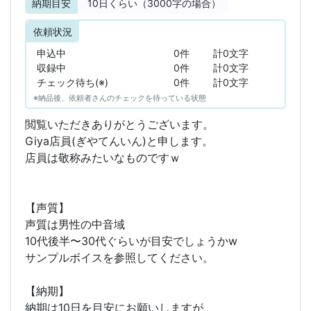
納期目安
10
日くらい（3000字の場合）
依頼状況
申込中
0件
計0文字
収録中
0件
計0文字
チェック待ち(※)
0件
計0文字
※納品後、依頼者さんのチェックを待っている状態
閲覧いただきありがとうございます。
Giya店員(ぎやてんいん)と申します。
店員は敬称みたいなものですｗ
【声質】
声質は男性の中音域
10代後半〜30代ぐらいが目安でしょうかw
サンプルボイスを参照してください。
【納期】
納期は10日を目安にお願いしますが、