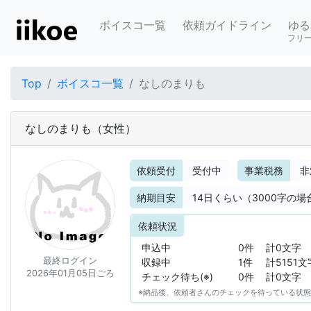
ボイスコ一覧
依頼ガイドライン
ゆる
フリ
Top
ボイスコ一覧
なしのまりも
なしのまりも
（女性）
依頼受付
受付中
事業税務
非
納期目安
14
日くらい（3000字の場
依頼状況
申込中
0件
計0文字
最終ログイン
収録中
1件
計5151文
2026年01月05日ごろ
チェック待ち(※)
0件
計0文字
※納品後、依頼者さんのチェックを待っている状態