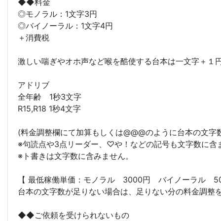
◆◆料金
◎モノラル：1文字3円
◎バイノーラル：1文字4円
＋消費税
激しい喘ぎやオホ声など喉を酷使する台本は一文字＋１
アドリブ
全年齢 1秒3文字
R15,R18 1秒4文字
(料金調整欄にて加算もしくは@@@のように台本の文字
※句読点や3点リーダー、♡や！などの記号も文字数に含
※ト書きは文字数に含みません。
【 最低稼働単価：モノラル 3000円 バイノーラル 50
台本の文字数が足りない場合は、足りない分の料金調整
◆◆ご依頼を受けられないもの