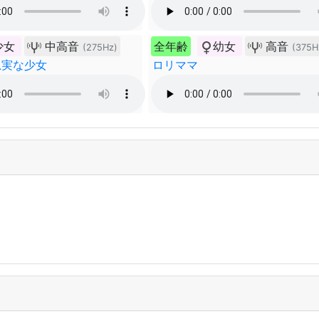
少女
中高音
全年齢
幼女
高音
(275Hz)
(375H
忠実な少女
ロリママ