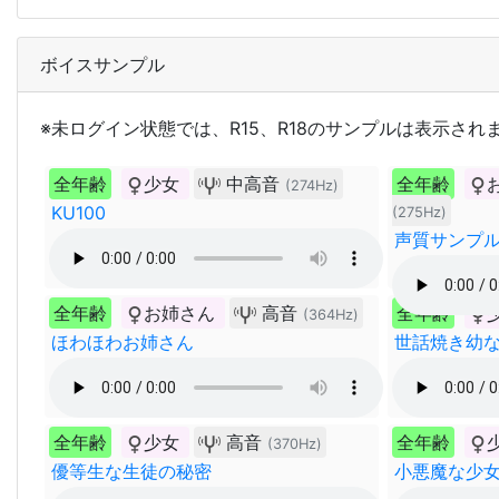
ボイスサンプル
※未ログイン状態では、R15、R18のサンプルは表示され
全年齢
少女
中高音
全年齢
(274Hz)
KU100
(275Hz)
声質サンプル
全年齢
お姉さん
高音
全年齢
(364Hz)
ほわほわお姉さん
世話焼き幼
全年齢
少女
高音
全年齢
(370Hz)
優等生な生徒の秘密
小悪魔な少