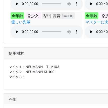
全年齢
少女
中高音
全年齢
(340Hz)
優しい先輩
マスターに
使用機材
マイク１：
NEUMANN TLM103
マイク２：
NEUMANN KU100
マイク３：
評価