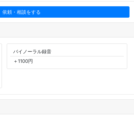
、依頼・相談をする
バイノーラル
録音
＋
1100
円