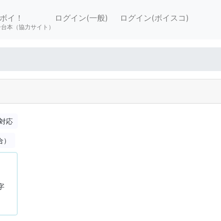
ボイ！
ログイン(一般)
ログイン(ボイスコ)
ー台本（協力サイト）
対応
合）
字