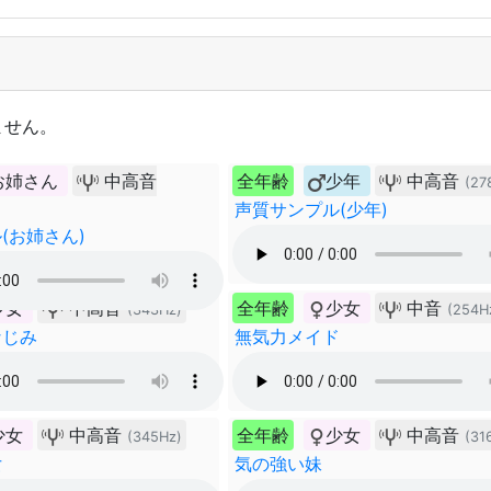
ません。
お姉さん
中高音
全年齢
少年
中高音
(27
声質サンプル(少年)
(お姉さん)
少女
中高音
全年齢
少女
中音
(343Hz)
(254H
なじみ
無気力メイド
少女
中高音
全年齢
少女
中高音
(345Hz)
(31
女
気の強い妹