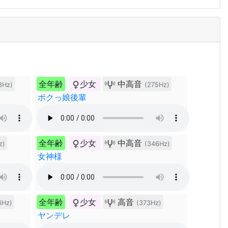
全年齢
少女
中高音
8Hz)
(275Hz)
ボクっ娘後輩
全年齢
少女
中高音
z)
(346Hz)
女神様
全年齢
少女
高音
6Hz)
(373Hz)
ヤンデレ