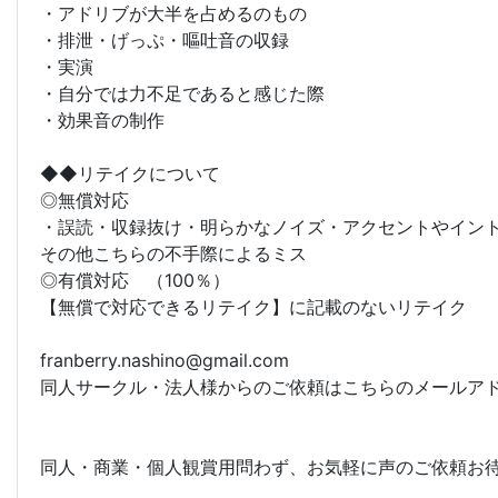
・アドリブが大半を占めるのもの
・排泄・げっぷ・嘔吐音の収録
・実演
・自分では力不足であると感じた際
・効果音の制作
◆◆リテイクについて
◎無償対応
・誤読・収録抜け・明らかなノイズ・アクセントやイン
その他こちらの不手際によるミス
◎有償対応 （100％）
【無償で対応できるリテイク】に記載のないリテイク
franberry.nashino@gmail.com
同人サークル・法人様からのご依頼はこちらのメールア
同人・商業・個人観賞用問わず、お気軽に声のご依頼お