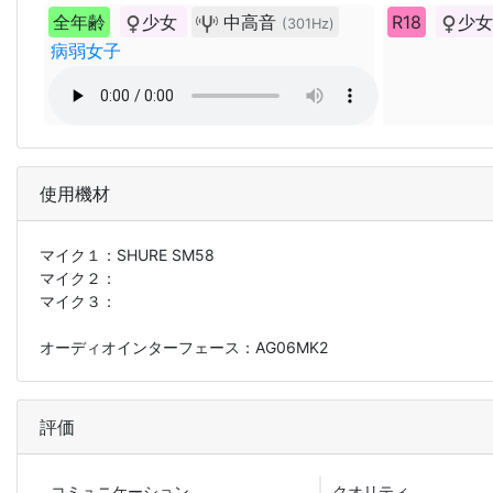
全年齢
少女
中高音
R18
少
(301Hz)
病弱女子
使用機材
マイク１：
SHURE SM58
マイク２：
マイク３：
オーディオインターフェース：AG06MK2
評価
コミュニ
ケーション
クオリティ