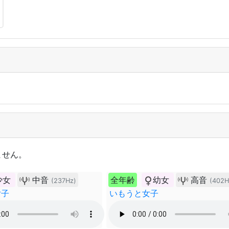
ません。
少女
中音
全年齢
幼女
高音
(237Hz)
(402H
女子
いもうと女子