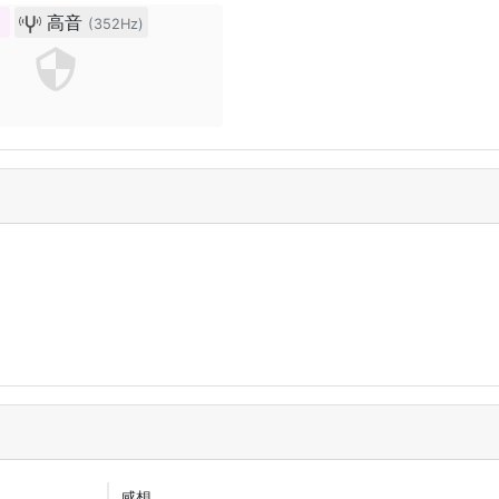
女
高音
(352Hz)
感想