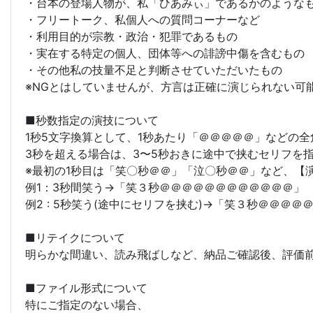
・台本の登場人物が、私「ひあみぃ」であるかのような
・フリートーク、私個人への質問コーナーなど
・利用目的が宗教・政治・犯罪であるもの
・実在する特定の個人、団体等への誹謗中傷を含むもの
・その他私の技量不足と判断させていただいたもの
※NGとはしていませんが、方言は正確に演じられない可
■秒数指定の演技について
1秒5文字換算として、1秒あたり「＠＠＠＠＠」などの
3秒を超える場合は、3〜5秒おきに途中で挟むセリフを
※最初の1秒目は「笑〇秒＠＠」「泣〇秒＠＠」など、【
例1：3秒間笑う→「笑３秒＠＠＠＠＠＠＠＠＠＠＠＠」
例2 : 5秒笑う(途中にセリフを挟む)→「笑３秒＠＠
■リテイクについて
明らかな間違い、読み飛ばしなど、納品ご確認後、評価前
■ファイル形式について
特にご指定のない場合、