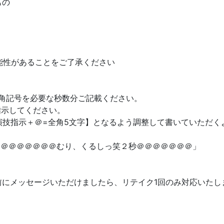
もの
能性があることをご了承ください
全角記号を必要な秒数分ご記載ください。
指示してください。
演技指示＋＠=全角5文字】となるよう調整して書いていただく
＠＠＠＠＠＠＠＠＠＠むり、くるしっ笑２秒＠＠＠＠＠＠＠」
にメッセージいただけましたら、リテイク1回のみ対応いたし