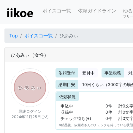
ボイスコ一覧
依頼ガイドライン
ゆる
フリ
Top
ボイスコ一覧
ひあみぃ
ひあみぃ
（女性）
依頼受付
受付中
事業税務
対
納期目安
10
日くらい（3000字の場
依頼状況
申込中
0件
計0文
最終ログイン
収録中
0件
計0文
2024年11月25日ごろ
チェック待ち(※)
0件
計0文
※納品後、依頼者さんのチェックを待っている状態