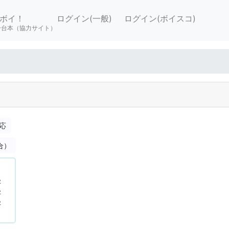
ボイ！
ログイン(一般)
ログイン(ボイスコ)
ー台本（協力サイト）
応
合）
字
字
字