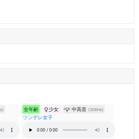
全年齢
少女
中高音
z)
(306Hz)
ツンデレ女子