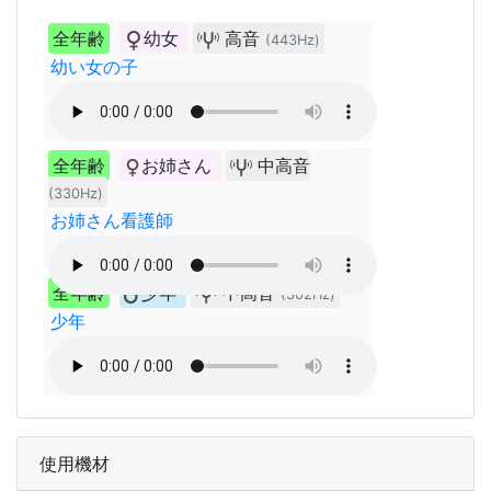
全年齢
幼女
高音
(443Hz)
幼い女の子
全年齢
お姉さん
中高音
(330Hz)
お姉さん看護師
全年齢
少年
中高音
(302Hz)
少年
使用機材