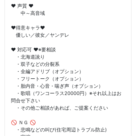
♥ 声質 ♥
中～高音域
♥得意キャラ♥
優しい／彼女／ヤンデレ
♥ 対応可 ♥※要相談
・北海道訛り
・双子などの分裂系
・全編アドリブ（オプション）
・フリートーク（オプション）
・胎内音・心音・喘ぎ声（オプション）
・歌唱（ワンコーラス20000円）※それ以上はお
問合せ下さい
・その他ご相談があれば、ご提案ください
🚫 ＮＧ 🚫
・悲鳴などの叫び(住宅周辺トラブル防止)