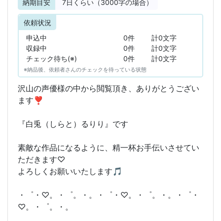
納期目安
7
日くらい（3000字の場合）
依頼状況
申込中
0件
計0文字
収録中
0件
計0文字
チェック待ち(※)
0件
計0文字
※納品後、依頼者さんのチェックを待っている状態
沢山の声優様の中から閲覧頂き、ありがとうござい
ます❣
『白兎（しらと）るりり』です
素敵な作品になるように、精一杯お手伝いさせてい
ただきます♡
よろしくお願いいたします🎵
・゜・♡。・゜。・。・゜・♡。・゜。・。・゜・
♡。・゜。・。