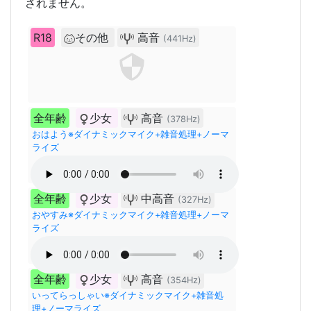
されません。
R18
その他
高音
(441Hz)
全年齢
少女
高音
(378Hz)
おはよう※ダイナミックマイク+雑音処理+ノーマ
ライズ
全年齢
少女
中高音
(327Hz)
おやすみ※ダイナミックマイク+雑音処理+ノーマ
ライズ
全年齢
少女
高音
(354Hz)
いってらっしゃい※ダイナミックマイク+雑音処
理+ノーマライズ