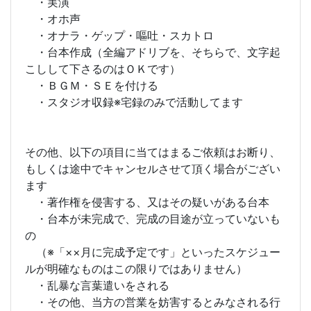
・実演
・オホ声
・オナラ・ゲップ・嘔吐・スカトロ
・台本作成（全編アドリブを、そちらで、文字起
こしして下さるのはＯＫです）
・ＢＧＭ・ＳＥを付ける
・スタジオ収録※宅録のみで活動してます
その他、以下の項目に当てはまるご依頼はお断り、
もしくは途中でキャンセルさせて頂く場合がござい
ます
・著作権を侵害する、又はその疑いがある台本
・台本が未完成で、完成の目途が立っていないも
の
（※「××月に完成予定です」といったスケジュー
ルが明確なものはこの限りではありません）
・乱暴な言葉遣いをされる
・その他、当方の営業を妨害するとみなされる行