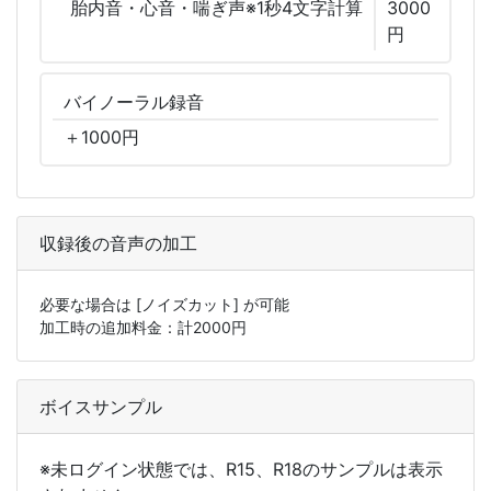
胎内音・心音・喘ぎ声※1秒4文字計算
3000
円
バイノーラル
録音
＋
1000
円
収録後の音声の加工
必要な場合は
[ノイズカット]
が可能
加工時の追加料金：計
2000
円
ボイスサンプル
※未ログイン状態では、R15、R18のサンプルは表示