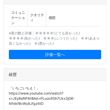
コミュニ
クオリテ
ケーショ
感想
ィ
ン
※星の数と評価：☆☆☆☆☆(とても良かった)
☆☆☆☆(良かった) ☆☆☆(ふつうだった) ☆☆(あまり
良くなかった) ☆(悪かった)
評価一覧へ
経歴
「いちごいちえ！」
https://www.youtube.com/watch?
v=JEyBsRiF8II&list=PLuoc6Gh7Uxx3jG8-
NFdkfBvWy8Jfgz6tD