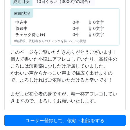
納期目安
10
日くらい（3000字の場合）
依頼状況
申込中
0件
計0文字
収録中
0件
計0文字
チェック待ち(※)
0件
計0文字
※納品後、依頼者さんのチェックを待っている状態
このページをご覧いただきありがとうございます！
個人で書いた小説にアフレコしていたり、高校生の
ころには演劇部に少しだけ所属していました。
かわいい声からかっこい声まで幅広く出せますの
で、よろしければご依頼いただけると幸いです！
まだまだ初心者の身ですが、精一杯アフレコしてい
きますので、よろしくお願いいたします。
ユーザー登録して、依頼・相談をする