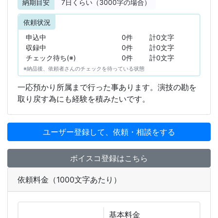
納期目安
7
日くらい（3000字の場合）
依頼状況
申込中
0件
計0文字
収録中
0件
計0文字
チェック待ち(※)
0件
計0文字
※納品後、依頼者さんのチェックを待っている状態
一応預かり所属まで行った事あります。演技の勘を
取り戻す為にも経験を積みたいです。
ユーザー登録して、依頼・相談をする
ボイスコ登録はこちら
依頼料金（1000文字あたり）
基本
料金