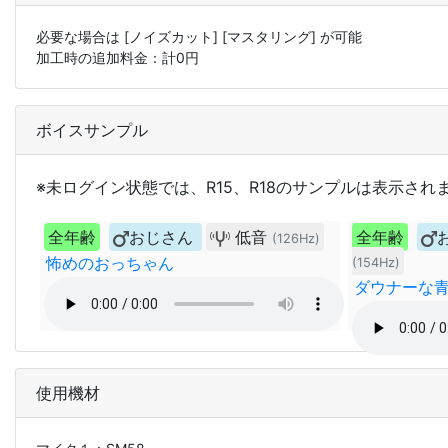
必要な場合は
[ノイズカット]
[マスタリング]
が可能
加工時の追加料金：計
0
円
ボイスサンプル
※未ログイン状態では、R15、R18のサンプルは表示され
全年齢
おじさん
低音
全年齢
(126Hz)
怖めのおっちゃん
(154Hz)
ダウナーな
使用機材