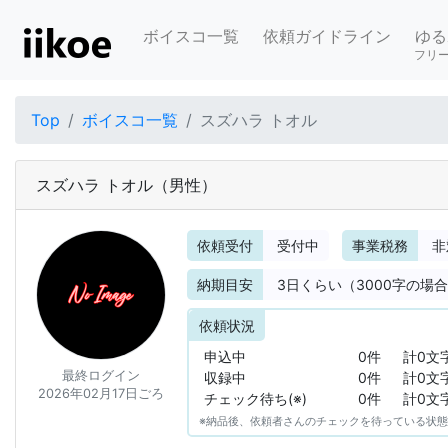
ボイスコ一覧
依頼ガイドライン
ゆる
フリ
Top
ボイスコ一覧
スズハラ トオル
スズハラ トオル
（男性）
依頼受付
受付中
事業税務
非
納期目安
3
日くらい（3000字の場
依頼状況
申込中
0件
計0文
最終ログイン
収録中
0件
計0文
2026年02月17日ごろ
チェック待ち(※)
0件
計0文
※納品後、依頼者さんのチェックを待っている状態