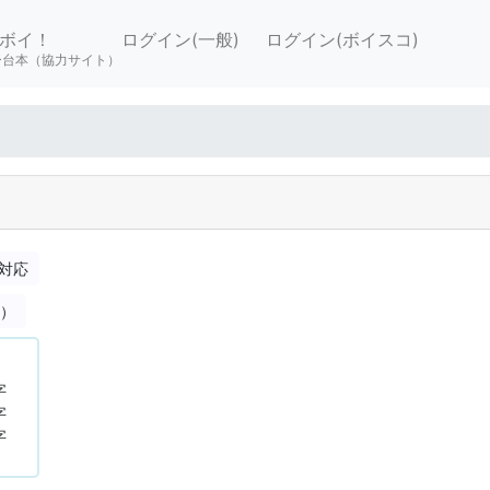
ボイ！
ログイン(一般)
ログイン(ボイスコ)
ー台本（協力サイト）
対応
合）
字
字
字