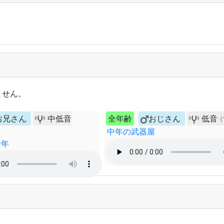
ません。
お兄さん
中低音
全年齢
おじさん
低音
(
中年の武器屋
青年