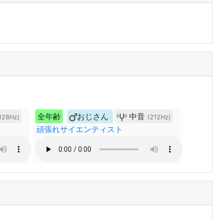
全年齢
おじさん
中音
128Hz)
(212Hz)
頑張れサイエンティスト