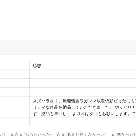
感想
スズハラさま、無理難題ワガママ放題依頼だったにも
リティな作品を納品していただきました。 やりとり
す。納品も早いし！ よければ次回もお願いします。
) ☆☆☆(ふつうだった) ☆☆(あまり良くなかった) ☆(悪かった)