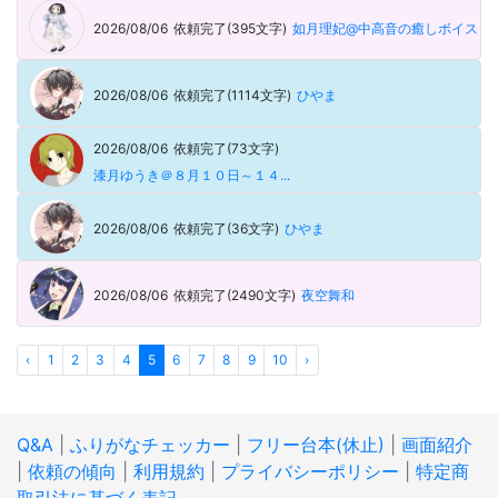
2026/08/06
依頼完了(395文字)
如月理妃@中高音の癒しボイス
2026/08/06
依頼完了(1114文字)
ひやま
2026/08/06
依頼完了(73文字)
漆月ゆうき＠８月１０日～１４...
2026/08/06
依頼完了(36文字)
ひやま
2026/08/06
依頼完了(2490文字)
夜空舞和
‹
1
2
3
4
5
6
7
8
9
10
›
Q&A
|
ふりがなチェッカー
|
フリー台本(休止)
|
画面紹介
|
依頼の傾向
|
利用規約
|
プライバシーポリシー
|
特定商